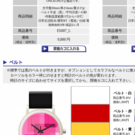
ONE＆ONLYな逸品です。
文字盤30mm/厚さ6mm/重さ27g/
文
ベルト牛皮（黒）/平均月差+-15秒
ベ
商品明細
商品明細
/作動温度範囲-5℃から+50℃/
日常生活防水/通常BT（電池）仕様/電
日常
池寿命約3年/保証6ヶ月
商品番号
ES007_L
商品番号
価格
価格
9,800 円
（税込・送料別）
（税込・送料別）
※標準では黒のベルトが付きますが、オプションとしてカラフルなベルトに換え
カーソルをカラー枠にのせますと時計のベルトの色が変わります。
時計のサイズに合わせてサイズを選択してから、買物カゴに入れて下さい。
ベルト・白
商品番号-BW
価格1,800円
ベルト・赤
商品番号-BR
価格1,800円
ベルト・黄
商品番号-BY