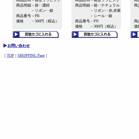
商品説明－袋型ラッピング
商品説明－箱型ラッピング
商品
商品明細－袋‥濃紺
商品明細－箱‥ナチュラル
商品
－リボン‥銀
－リボン‥赤,赤紫
－
商品番号－PB
－シール‥銀
－
価格 －500円（税込）
商品番号－PN
商品
価格 －300円（税込）
価格
お問い合わせ
｜
TOP
｜
SHOPPING Page
｜