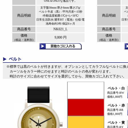
ONE＆ONLYな逸品です。
文字盤30mm/厚さ6mm/重さ27g/
文
ベルト牛皮（黒）/平均月差+-15秒
ベ
商品明細
商品明細
/作動温度範囲-5℃から+50℃/
日常生活防水/通常BT（電池）仕様/電
日常
池寿命約3年/保証6ヶ月
商品番号
NK021_L
商品番号
価格
価格
9,800 円
（税込・送料別）
（税込・送料別）
※標準では黒のベルトが付きますが、オプションとしてカラフルなベルトに換え
カーソルをカラー枠にのせますと時計のベルトの色が変わります。
時計のサイズに合わせてサイズを選択してから、買物カゴに入れて下さい。
ベルト・白
商品番号-BW
価格1,800円
ベルト・赤
商品番号-BR
価格1,800円
ベルト・黄
商品番号-BY