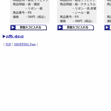
商品説明－袋型ラッピング
商品説明－箱型ラッピング
商品
商品明細－袋‥濃紺
商品明細－箱‥ナチュラル
商品
－リボン‥銀
－リボン‥赤,赤紫
－
商品番号－PB
－シール‥銀
－
価格 －500円（税込）
商品番号－PN
商品
価格 －300円（税込）
価格
お問い合わせ
｜
TOP
｜
SHOPPING Page
｜